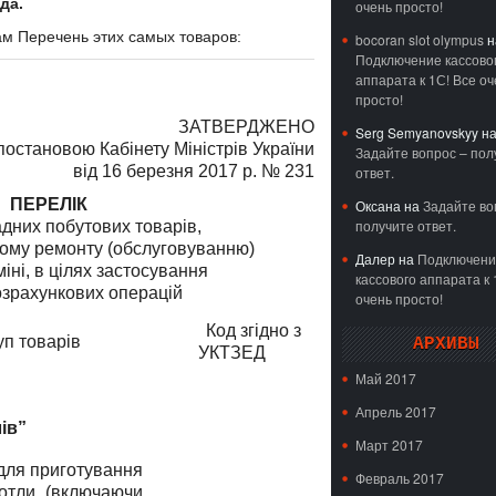
да.
очень просто!
сам Перечень этих самых товаров:
bocoran slot olympus
н
Подключение кассово
аппарата к 1С! Все оч
просто!
ЗАТВЕРДЖЕНО
Serg Semyanovskyy
н
постановою Кабінету Міністрів України
Задайте вопрос – пол
від 16 березня 2017 р. № 231
ответ.
ПЕРЕЛІК
Оксана
на
Задайте во
получите ответ.
адних побутових товарів,
йному ремонту (обслуговуванню)
Далер
на
Подключени
міні, в цілях застосування
кассового аппарата к 
озрахункових операцій
очень просто!
Код згідно з
п товарів
АРХИВЫ
УКТЗЕД
Май 2017
Апрель 2017
ів”
Март 2017
 для приготування
Февраль 2017
 котли (включаючи