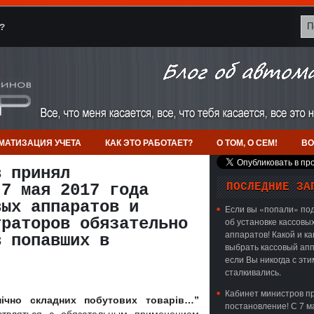
?
МАТИЗАЦИЯ УЧЕТА
КАК ЭТО РАБОТАЕТ?
О ТОМ, О СЕМ!
ВО
в принял
 7 мая 2017 года
ПОСЛЕДНИЕ ЗА
вых аппаратов и
Если вы «попали» под
траторов обязательно
об установке кассовы
аппаратов! Какой и ка
в попавших в
выбрать кассовый апп
если Вы никогда с эти
сталкивались.
Кабинет министров п
нічно складних побутових товарів…”
постановление! С 7 м