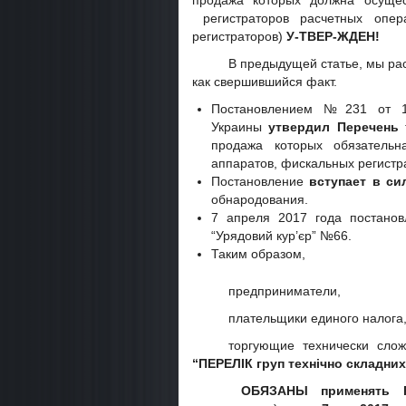
продажа которых должна осущес
регистраторов расчетных опера
регистраторов)
У-ТВЕР-ЖДЕН!
В предыдущей статье, мы рас
как свершившийся факт.
Постановлением №231 от 16
Украины
утвердил Перечень
т
продажа которых обязательн
аппаратов, фискальных регистр
Постановление
вступает в си
обнародования.
7 апреля 2017 года постано
“Урядовий кур’єр” №66.
Таким образом,
предприниматели,
плательщики единого налога,
торгующие технически сло
“ПЕРЕЛІК груп технічно складни
ОБЯЗАНЫ применять 