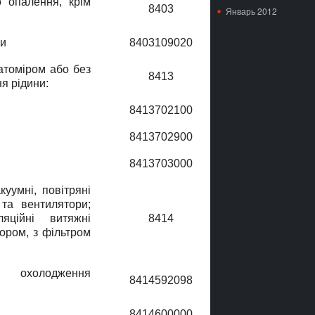
 опалення, крiм
8403
Январь 2012
ки
8403109020
атомiром або без
8413
я рiдини:
8413702100
8413702900
8413703000
куумнi, повiтрянi
 та вентилятори;
яційні витяжні
8414
ором, з фiльтром
 охолодження
8414592098
8414600000