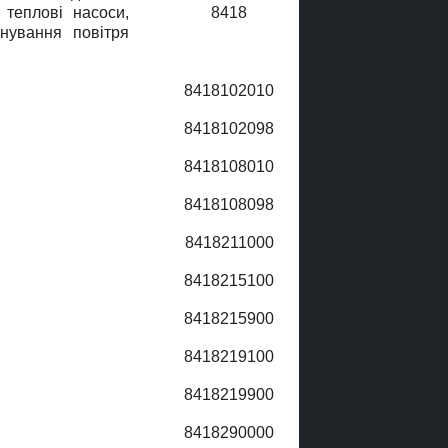
 тепловi насоси,
8418
онування повiтря
8418102010
8418102098
8418108010
8418108098
8418211000
8418215100
8418215900
8418219100
8418219900
8418290000