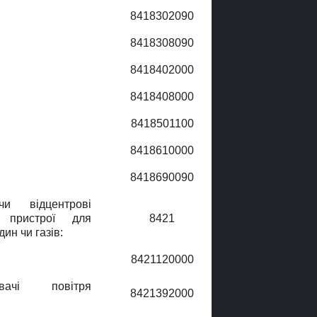
8418302090
8418308090
8418402000
8418408000
8418501100
8418610000
8418690090
чи вiдцентровi
 пристрої для
8421
ин чи газiв:
8421120000
увачі повітря
8421392000