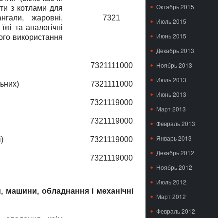
Октябрь 2015
ати з котлами для
нгали, жаровнi,
7321
Июль 2015
 їжi та аналогiчнi
Июнь 2015
ого використання
Декабрь 2013
Ноябрь 2013
7321111000
Июль 2013
льних)
7321111000
Июнь 2013
7321119000
Март 2013
7321119000
Февраль 2013
Январь 2013
)
7321119000
Декабрь 2012
7321119000
Ноябрь 2012
Июль 2012
и, машини, обладнання і механічні
Март 2012
Февраль 2012