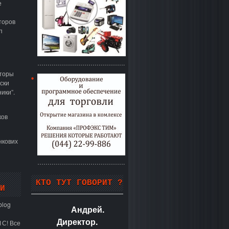
е
торов
п
…………………………………….
аторы
ски
ики”.
ков
нкових
…………………………………….
КТО ТУТ ГОВОРИТ ?
И
blog
Андрей.
Директор.
1С! Все