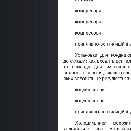
компресори
компресори
компресори
припливно-вентиляційні 
Установки для кондицiо
до складу яких входять венти
та прилади для змінювання
вологостi повiтря, включаючи
яких вологiсть не регулюється
кондиціонери
кондиціонери
припливно-вентиляційні 
Холодильники, морози
холодильне або морозиль