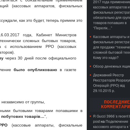
твляться с обязательным применением
2017 года применени
ций (кассовых аппаратов, фискальных
кассовых аппаратов и
фискальных регистра
обязательно для груп
суждали, как это будет, теперь примем это
товаров попавших в
“Перелік…”
.03.2017 года, Кабинет Министров
Кассовые аппараты и
ехнически сложных бытовых товаров,
фискальные регистр
а с использованием РРО (кассовых
для продажи “техниче
сложной бытовой техн
аторов).
Кому это надо?
лу
через 30 дней после официального
Обзор денежных ящи
вление
было опубликовано
в газете
Державний Реєстр
Реєстраторів Розраху
Операцій (РРО) від
29.10.2015 р.
 независимо от группы,
ПОСЛЕДНИЕ
КОММЕНТАРИ
жными бытовыми товарами попавшими в
R Gucci 3966`s recent 
х побутових товарів…
“,
post
на
Подключение
РРО
(кассовые аппараты, фискальные
кассового аппарата к 