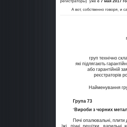
регистраторы) уже
с 7 мая 2017 го
А вот, собственно говоря, и 
груп технічно скл
які підлягають гаранті
або гарантійній за
реєстраторів р
Найменування гру
Група 73
Вироби з чорних метал
“
Печi опалювальні, плити
їжі, пічні решітки, варильні