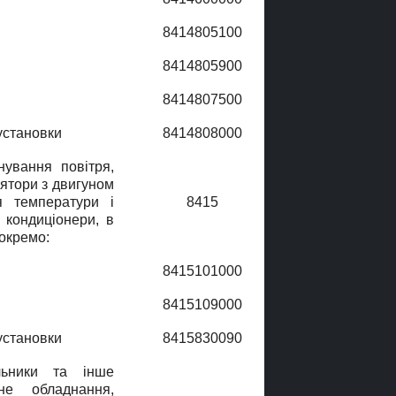
8414805100
8414805900
8414807500
установки
8414808000
нування повiтря,
лятори з двигуном
 температури i
8415
 кондицiонери, в
 окремо:
8415101000
8415109000
установки
8415830090
льники та iнше
не обладнання,