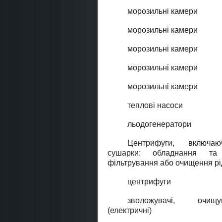
морозильні камери
морозильні камери
морозильні камери
морозильні камери
морозильні камери
теплові насоси
льодогенератори
Центрифуги, включаю
сушарки; обладнання та
фiльтрування або очищення рiд
центрифуги
зволожувачі, очищ
(електричні)