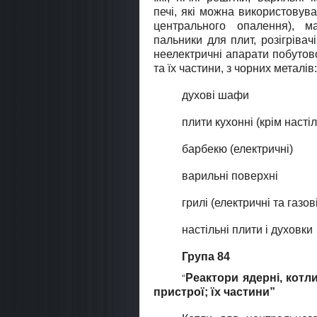
печі, якi можна використовув
центрального опалення), ма
пальники для плит, розiгрiвачi
неелектричні апарати побутов
та їх частини, з чорних металів:
духові шафи
плити кухонні (крім насті
барбекю (електричні)
варильні поверхні
грилі (електричні та газові
настільні плити і духовки
Група 84
Реактори ядерні, котл
“
пристрої; їх частини”