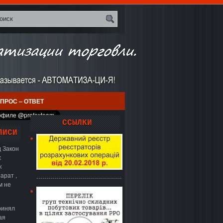
ПРОС – ОТВЕТ
ССЫЛКИ
ПИСИ
 Закон
х
к
арат ,
…………………………………….
м не
ринял
ая