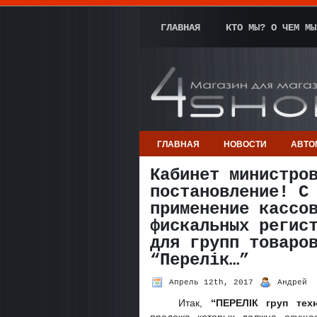
ГЛАВНАЯ
КТО МЫ? О ЧЕМ МЫ
ГЛАВНАЯ
НОВОСТИ
АВТО
Кабинет министро
постановление! С
применение кассо
фискальных регис
для групп товаро
“Перелік…”
Апрель 12th, 2017
Андрей
Итак,
“ПЕРЕЛІК груп тех