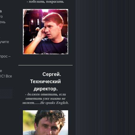
- побелить, покрасить.
а
го
ень
а
учите
прос –
е
Сергей.
1С! Все
Технический
директор.
- должен ответить, если
ответить уже никто не
может.......He speaks English.