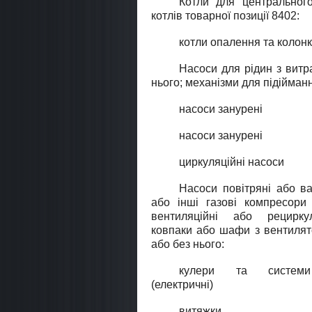
Котли для центрального
котлiв товарної позицiї 8402:
котли опалення та колон
Насоси для рiдин з витр
нього; механiзми для пiдiйманн
насоси занурені
насоси занурені
циркуляційні насоси
Насоси повiтрянi або ва
або інші газовi компресори
вентиляцiйнi або рециркул
ковпаки або шафи з вентилят
або без нього:
кулери та системи
(електричні)
витяжки