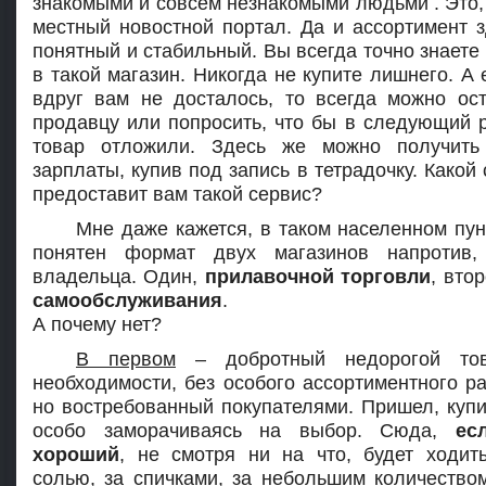
знакомыми и совсем незнакомыми людьми . Это, 
местный новостной портал. Да и ассортимент з
понятный и стабильный. Вы всегда точно знаете
в такой магазин. Никогда не купите лишнего. А 
вдруг вам не досталось, то всегда можно ост
продавцу или попросить, что бы в следующий р
товар отложили. Здесь же можно получить
зарплаты, купив под запись в тетрадочку. Какой
предоставит вам такой сервис?
Мне даже кажется, в таком населенном пун
понятен формат двух магазинов напротив,
владельца. Один,
прилавочной торговли
, вто
самообслуживания
.
А почему нет?
В первом
– добротный недорогой тов
необходимости, без особого ассортиментного ра
но востребованный покупателями. Пришел, купи
особо заморачиваясь на выбор. Сюда,
ес
хороший
, не смотря ни на что, будет ходит
солью, за спичками, за небольшим количеством