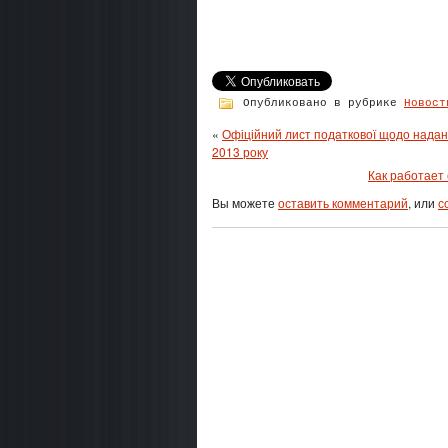
Опубликовано в рубрике
Новост
«
Офіційний лист податкової щодо наданн
2013 року
Как работает
Вы можете
оставить комментарий
, или
с