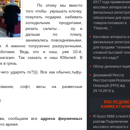
2017 года применени
По этому мы вместо
кассовых аппаратов и
того чтобы украшать елочку,
фискальных регистра
покупать подарки, набивать
обязательно для груп
товаров попавших в
холодильник продуктами,
“Перелік…”
резать салаты… ну и
дальше по плану,
Кассовые аппараты и
занимались повседневными,
фискальные регистр
. А именно погрузочно разгрузочными,
для продажи “техниче
аботами. Ведь это и наш, уже 10-й,
сложной бытовой техн
Кому это надо?
магазин. Так сказать и наш Юбилей. В
 в грязь.
Обзор денежных ящи
чего ударять то?))). Все как обычно,тьфу-
Державний Реєстр
Реєстраторів Розраху
Операцій (РРО) від
дование, софт, весы на развесные
29.10.2015 р.
!
ПОСЛЕДНИЕ
КОММЕНТАРИ
R Gucci 3966`s recent 
ства, сообщаем все
адреса фирменных
post
на
Подключение
это время:
кассового аппарата к 