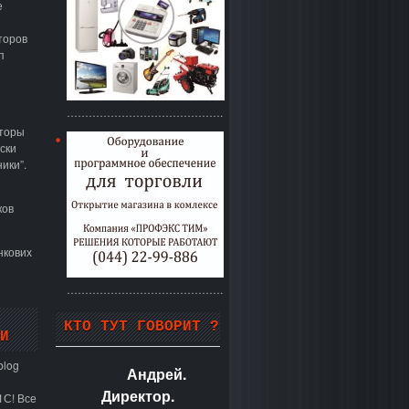
е
торов
п
…………………………………….
аторы
ски
ики”.
ков
нкових
…………………………………….
КТО ТУТ ГОВОРИТ ?
И
blog
Андрей.
Директор.
1С! Все