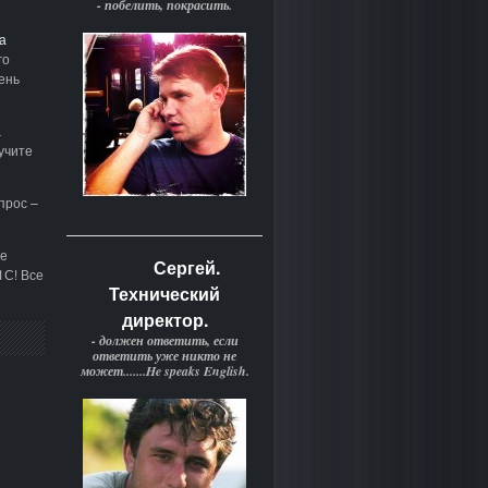
- побелить, покрасить.
а
го
ень
а
учите
прос –
е
Сергей.
1С! Все
Технический
директор.
- должен ответить, если
ответить уже никто не
может.......He speaks English.