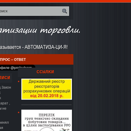
ПРОС – ОТВЕТ
ССЫЛКИ
ПИСИ
 Закон
х
к
арат ,
…………………………………….
м не
ринял
ая