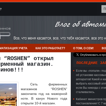
?
МАТИЗАЦИЯ УЧЕТА
КАК ЭТО РАБОТАЕТ?
О ТОМ, О СЕМ!
ВО
м “ROSHEN” открыл
ирменный магазин.
ПОСЛЕДНИЕ ЗА
зинов!!!
Если вы «попали» под
об установке кассовы
аппаратов! Какой и ка
выбрать кассовый апп
Сеть фирменных
если Вы никогда с эти
магазинов “ROSHEN”
сталкивались.
закончила год на мажорной
ноте. В канун Нового года
Кабинет министров п
постановление! С 7 м
открыли 10-й магазин.