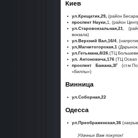
Киев
ул.Крещатик,29,
(район Бесара
проспект Науки,
1, (район Цент
ул.Старовокзальная,21
, (ра
вокзала)
ул.Верхний Вал,16/4
, (напрот
ул,Магнитогорская,1
(Дарынок,
ул.Гетьмана,8/26
,(ТЦ Большевик
ул. Антоновича,176
(ТЦ Ocean 
проспект Бажана,3Г
(ст.м.По
«Биллы»)
Винница
ул.Соборная,22
Одесса
ул.Преображенская,36
(
закрыв
Удачных Вам покупок!