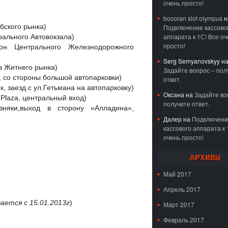
очень просто!
bocoran slot olympus
н
бского рынка)
Подключение кассово
аппарата к 1С! Все оч
рального Автовокзала)
просто!
йон Центрального Железнодорожного
Serg Semyanovskyy
н
ив Житнего рынка)
Задайте вопрос – пол
 со стороны большой автопарковки)
ответ.
, заезд с ул.Гетьмана на автопарковку)
Оксана
на
Задайте во
Plaza, центральный вход)
получите ответ.
зняки,выход в сторону «Алладина»,
Далер
на
Подключени
кассового аппарата к 
очень просто!
АРХИВЫ
Май 2017
Апрель 2017
ается с 15.01.2013г
)
Март 2017
Февраль 2017