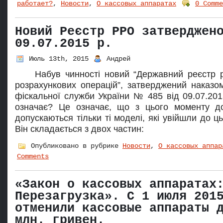
работает?
,
Новости
,
О кассовых аппаратах
0 Comme
Новий Реєстр РРО затверджен
09.07.2015 р.
Июль 13th, 2015
Андрей
Набув чинності новий “Державний реєстр р
розрахункових операцій”, затверджений наказо
фіскальної служби України № 485 від 09.07.20
означає? Це означає, що з цього моменту до
допускаються тільки ті моделі, які увійшли до ць
Він складається з двох частин:
Опубликовано в рубрике
Новости
,
О кассовых аппар
Comments
«Закон о кассовых аппаратах
Перезагрузка». С 1 июля 201
отменили кассовые аппараты 
млн. гривен.