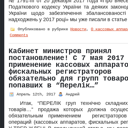
№ 1791-ІІІ от 20 декабря 2017 года «Про внесе
Податкового кодексу України та деяких законод
України щодо забезпечення збалансованост
надходжень у 2017 році» мы уже писали в статье
Опубликовано в рубрике
Новости
,
О кассовых аппар
Comments
Кабинет министров принял
постановление! С 7 мая 2017
применение кассовых аппарат
фискальных регистраторов
обязательно для групп товар
попавших в “Перелік…”
Апрель 12th, 2017
Андрей
Итак, “ПЕРЕЛІК груп технічно складних
товарів…” продажа которых должна осущес
обязательным применением регистраторов
операций (кассовых аппаратов, фискальных рег