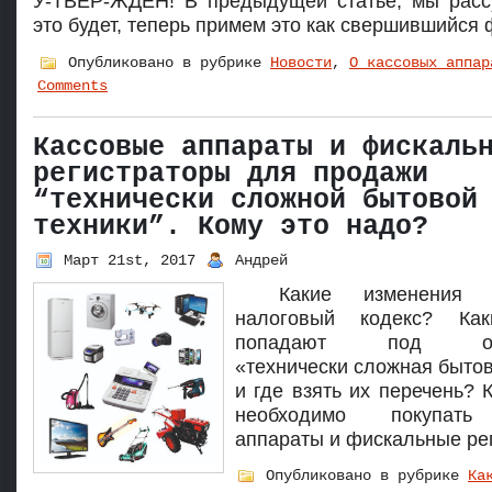
У-ТВЕР-ЖДЕН! В предыдущей статье, мы расс
это будет, теперь примем это как свершившийся 
Опубликовано в рубрике
Новости
,
О кассовых аппар
Comments
Кассовые аппараты и фискаль
регистраторы для продажи
“технически сложной бытовой
техники”. Кому это надо?
Март 21st, 2017
Андрей
Какие изменения
налоговый кодекс? Ка
попадают под опр
«технически сложная бытов
и где взять их перечень? 
необходимо покупать
аппараты и фискальные ре
Опубликовано в рубрике
Ка