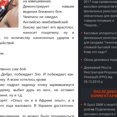
на взвешивании.
2017 года применени
кассовых аппаратов и
Демонстрирует навыки
фискальных регистра
ведения ближнего боя.
обязательно для груп
Чемпион не ожидал.
товаров попавших в
Английско-зимбабвийский
“Перелік…”
боксер застает его врасплох,
наносит пощечину, ну и
Кассовые аппараты и
фискальные регистр
и, по количеству нанесенных ударов и
для продажи “техниче
ействий.
сложной бытовой техн
Кому это надо?
ние…
Обзор денежных ящи
Державний Реєстр
твенно сам бой.
Реєстраторів Розраху
.Добро, побеждает Зло. И побеждает, как-
Операцій (РРО) від
ому. А всем хотелось крови.
29.10.2015 р.
чко надрал задницу этому зарвавшемуся
Дереку, выбил дурь из него, не оставил
ПОСЛЕДНИЕ
мне, ну и т.д.
КОММЕНТАРИ
ворят: «Опыт, он и в Африке опыт», а в
R Gucci 3966`s recent 
го еще маловато. В Украине достаточно.
post
на
Подключение
кассового аппарата к 
звешивании, то можно было проникнуться