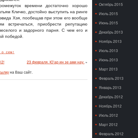
Октябрь 2015
ромежуток времени достаточно хорошо
тьям Кличко, достойно выступить на ринге
Июль 2015
Дэвида Хэя, пообещав при этом его вообще
Июнь 2015
м встречаться, приобрести репутацию
веселого и задорного парня. С чем его и
Декабрь 2013
ой победой.
Ноябрь 2013
Июль 2013
 о сем!
Июнь 2013
12!
23 февраля. Ю’ар ин зе ами нау.
»
Март 2013
сылку
на Ваш сайт.
Февраль 2013
Январь 2013
Декабрь 2012
Ноябрь 2012
Июль 2012
Март 2012
Февраль 2012