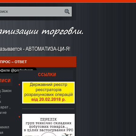
ПРОС – ОТВЕТ
ССЫЛКИ
ПИСИ
 Закон
х
к
арат ,
…………………………………….
м не
ринял
ая