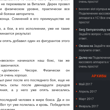
очень просто!
 не переживали за Виталия. Дерек провел
bocoran slot olympus
н
м физическом уровне, практически все
Подключение кассово
ой боязни авторитета.
аппарата к 1С! Все оч
 конца. Сомнений в его преимуществе не
просто!
, а бои, в его исполнении, уже не такие
Serg Semyanovskyy
н
минается результат.
Задайте вопрос – пол
ответ.
ам опять добавил один из фигурантов этого
Оксана
на
Задайте во
получите ответ.
Далер
на
Подключени
«весело» начинался наш бокс, так же
кассового аппарата к 
 закончился.
очень просто!
«должное» Чисоре. Физически он
ся очень хорошо.
АРХИВЫ
ыл ринг после его последнего боя, еще не
Май 2017
ились силы после двенадцати раундов
ояния, а у него уже опять зачесались
Апрель 2017
Март 2017
последний человек в мире бокса. Да и он
Вот тут уже полилась и кровь. Победителя
Февраль 2017
одразвлек.