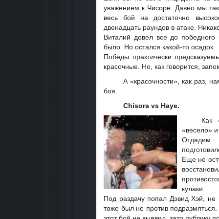
уважением к Чисоре. Давно мы так
весь бой на достаточно высоко
двенадцать раундов в атаке. Никак
Виталий довел все до победного
было. Но остался какой-то осадок.
Победы практически предсказуемы
красочные. Но, как говорится, запо
А «красочности», как раз, н
боя.
Chisora vs Haye.
Как 
«весело» и
Отдадим 
подготовил
Еще не ост
восстанов
противост
кулаки.
Под раздачу попал Дэвид Хэй, не 
тоже был не против подразмяться. 
этот бой не выявил, зато публику п