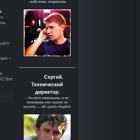
- побелить, покрасить.
а
го
ень
а
учите
прос –
е
Сергей.
1С! Все
Технический
директор.
- должен ответить, если
ответить уже никто не
может.......He speaks English.