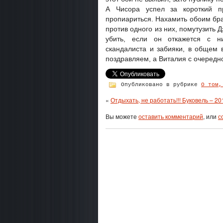
А Чисора успел за короткий п
пропиариться. Нахамить обоим бра
против одного из них, помутузить 
убить, если он откажется с ни
скандалиста и забияки, в общем 
поздравляем, а Виталия с очередн
Опубликовано в рубрике
О том,
«
Отдыхать, не работать!!! Буковель – 20
Вы можете
оставить комментарий
, или
с