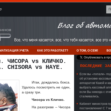
?
МАТИЗАЦИЯ УЧЕТА
КАК ЭТО РАБОТАЕТ?
О ТОМ, О СЕМ!
ВО
м. ЧИСОРА vs КЛИЧКО.
A. CHISORA vs HAYE.
ПОСЛЕДНИЕ ЗА
Если вы «попали» под
об установке кассовы
Итак, дождались бокса.
аппаратов! Какой и ка
выбрать кассовый апп
Удалось посмотреть не один,
если Вы никогда с эти
а сразу три.
сталкивались.
Чисора vs Кличко.
Кабинет министров п
На разогреве – Чисора
постановление! С 7 м