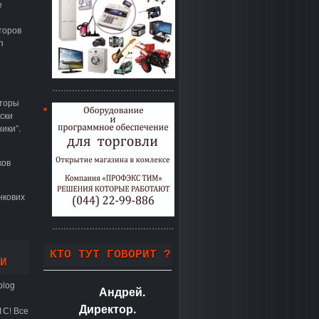
е
торов
п
…………………………………….
аторы
ски
ики”.
ков
нкових
…………………………………….
КТО ТУТ ГОВОРИТ ?
И
blog
Андрей.
Директор.
1С! Все