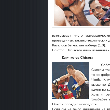
выигрывает чисто математическ
проведенных тактико-технических д
Казалось бы чистая победа (1:0).
Но стоп! Это всего лишь взвешива
Кличко
vs
Chisora
Собс
Скажем так
то по-добр
Чтобы Кли
выскочке 
камня на ка
Хоть и го
Зимбабве е
Опыт и победил молодость.
Если бы не было инцидента на в