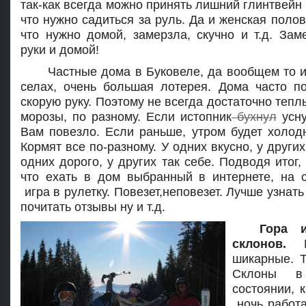
так-как всегда можно принять лишний глинтвейн 
что нужно садиться за руль. Да и женская полов
что нужно домой, замерзла, скучно и т.д. Зам
руки и домой!
Частные дома в Буковеле, да вообщем то и
селах, очень большая лотерея. Дома часто п
скорую руку. Поэтому не всегда достаточно теплы
морозы, по разному. Если истопник
бухнул
усну
Вам повезло. Если раньше, утром будет холодн
Кормят все по-разному. У одних вкусно, у других
одних дорого, у других так себе. Подводя итог
что ехать в дом выбранный в интернете, на с
игра в рулетку. Повезет,неповезет. Лучше узнать
почитать отзывы ну и т.д.
Гора и
склон
ов.
По
шикарные. Т
Склоны в
состоянии,
ночь работа