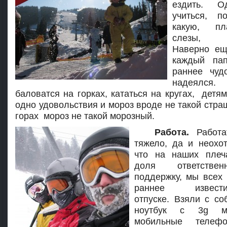
ездить. О
учиться, 
какую, пл
слезы, и
Наверно ещ
каждый па
раннее чуд
надеялс
баловатся на горках, кататься на кругах, детя
одно удовольствия и мороз вроде не такой стра
горах мороз не такой морозный.
Работа.
Работ
тяжело, да и неохот
что на наших плеч
доля ответстве
поддержку, мы всех 
раннее извес
отпуске. Взяли с со
ноутбук c 3g м
мобильные телефо